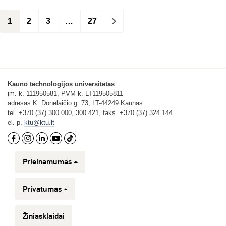
1
2
3
…
27
>
Kauno technologijos universitetas
įm. k. 111950581, PVM k. LT119505811
adresas K. Donelaičio g. 73, LT-44249 Kaunas
tel. +370 (37) 300 000, 300 421, faks. +370 (37) 324 144
el. p.
ktu@ktu.lt
Prieinamumas
Privatumas
Žiniasklaidai