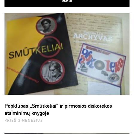
ieškoti
Popklubas „Smūtkeliai“ ir pirmosios diskotekos
atsiminimų knygoje
PRIEŠ 2 MĖNESIUS