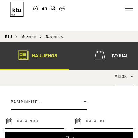
en
p
a
i
KTU
Muziejus
Naujienos
e
š
k
NAUJIENOS
ĮVYKIAI
a
VISOS
PASIRINKITE...