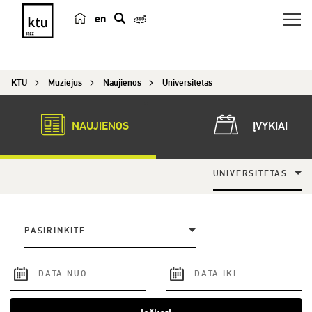
en
p
a
i
KTU
Muziejus
Naujienos
Universitetas
e
š
k
NAUJIENOS
ĮVYKIAI
a
UNIVERSITETAS
PASIRINKITE...