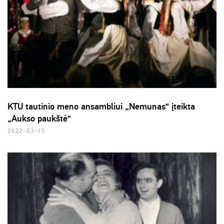
KTU tautinio meno ansambliui „Nemunas“ įteikta
„Aukso paukštė“
2022-03-15