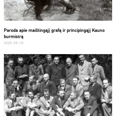
Paroda apie maištingąjį grafą ir principingąjį Kauno
burmistrą
2020-05-18