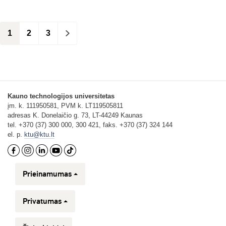
1
2
3
>
Kauno technologijos universitetas
įm. k. 111950581, PVM k. LT119505811
adresas K. Donelaičio g. 73, LT-44249 Kaunas
tel. +370 (37) 300 000, 300 421, faks. +370 (37) 324 144
el. p.
ktu@ktu.lt
Prieinamumas
Privatumas