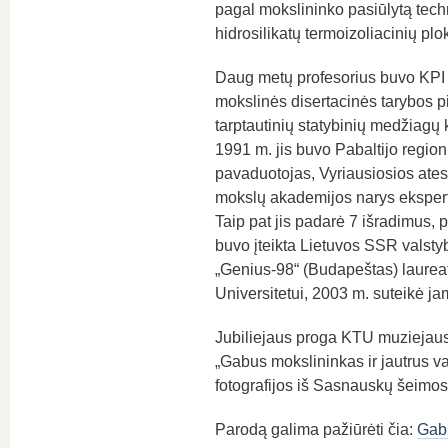
pagal mokslininko pasiūlytą tech
hidrosilikatų termoizoliacinių pl
Daug metų profesorius buvo KPI 
mokslinės disertacinės tarybos pi
tarptautinių statybinių medžiagų
1991 m. jis buvo Pabaltijo regio
pavaduotojas, Vyriausiosios ate
mokslų akademijos narys ekspert
Taip pat jis padarė 7 išradimus,
buvo įteikta Lietuvos SSR valstyb
„Genius-98“ (Budapeštas) laurea
Universitetui, 2003 m. suteikė j
Jubiliejaus proga KTU muziejaus 
„Gabus mokslininkas ir jautrus 
fotografijos iš Sasnauskų šeimo
Parodą galima pažiūrėti čia:
Gabu