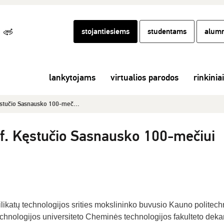
stojantiesiems
studentams
alumn
lankytojams
virtualios parodos
rinkiniai
Kęstučio Sasnausko 100-meč...
rof. Kęstučio Sasnausko 100-mečiui
ilikatų technologijos srities mokslininko buvusio Kauno politech
echnologijos universiteto Cheminės technologijos fakulteto deka