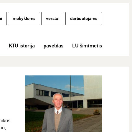
i
mokykloms
verslui
darbuotojams
KTU istorija
paveldas
LU šimtmetis
nikos
no,