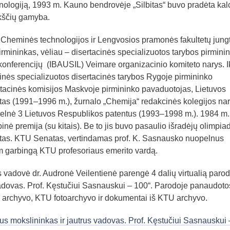
nologiją, 1993 m. Kauno bendrovėje „Silbitas“ buvo pradėta kal
okščių gamyba.
Cheminės technologijos ir Lengvosios pramonės fakultetų jung
rmininkas, vėliau – disertacinės specializuotos tarybos pirmini
 konferencijų (IBAUSIL) Veimare organizacinio komiteto narys. I
ninės specializuotos disertacinės tarybos Rygoje pirmininko
stacinės komisijos Maskvoje pirmininko pavaduotojas, Lietuvos
as (1991–1996 m.), žurnalo „Chemija“ redakcinės kolegijos nar
 pelnė 3 Lietuvos Respublikos patentus (1993–1998 m.). 1984 m.
inė premija (su kitais). Be to jis buvo pasaulio išradėjų olimpia
tas. KTU Senatas, vertindamas prof. K. Sasnausko nuopelnus
am garbingą KTU profesoriaus emerito vardą.
vadovė dr. Audronė Veilentienė parengė 4 dalių virtualią paro
vadovas. Prof. Kęstučiui Sasnauskui – 100“. Parodoje panaudoto
s archyvo, KTU fotoarchyvo ir dokumentai iš KTU archyvo.
s mokslininkas ir jautrus vadovas. Prof. Kęstučiui Sasnauskui