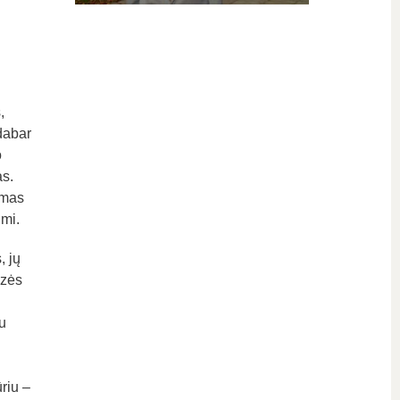
,
dabar
o
s.
amas
umi.
, jų
ezės
u
riu –