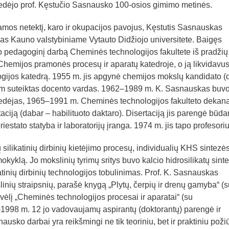
vedėjo prof. Kęstučio Sasnausko 100-osios gimimo metinės.
mos netektį, karo ir okupacijos pavojus, Kęstutis Sasnauskas
ijas Kauno valstybiniame Vytauto Didžiojo universitete. Baigęs
o pedagoginį darbą Cheminės technologijos fakultete iš pradžių
hemijos pramonės procesų ir aparatų katedroje, o ją likvidavus
logijos katedrą. 1955 m. jis apgynė chemijos mokslų kandidato (
 jam suteiktas docento vardas. 1962–1989 m. K. Sasnauskas buv
 vedėjas, 1965–1991 m. Cheminės technologijos fakulteto dekana
aciją (dabar – habilituoto daktaro). Disertaciją jis parengė būd
estato statyba ir laboratorijų įranga. 1974 m. jis tapo profesori
silikatinių dirbinių kietėjimo procesų, individualių KHS sintezės
yklą. Jo mokslinių tyrimų sritys buvo kalcio hidrosilikatų sint
tinių dirbinių technologijos tobulinimas. Prof. K. Sasnauskas
nių straipsnių, parašė knygą „Plytų, čerpių ir drenų gamyba“ (s
vėlį „Cheminės technologijos procesai ir aparatai“ (su
–1998 m. 12 jo vadovaujamų aspirantų (doktorantų) parengė ir
ausko darbai yra reikšmingi ne tik teoriniu, bet ir praktiniu požiū