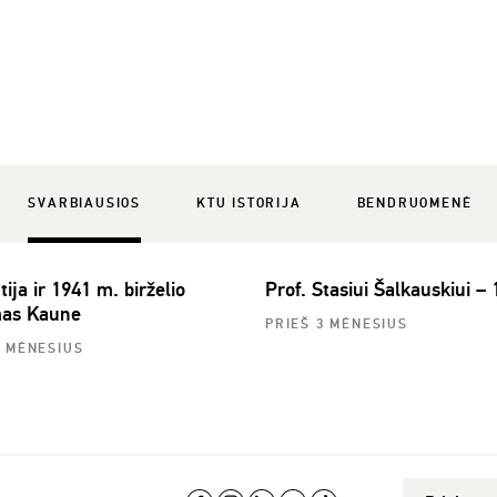
SVARBIAUSIOS
KTU ISTORIJA
BENDRUOMENĖ
ija ir 1941 m. birželio
Prof. Stasiui Šalkauskiui – 
mas Kaune
PRIEŠ 3 MĖNESIUS
2 MĖNESIUS