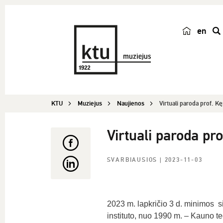
en
p
a
i
e
š
KTU
Muziejus
Naujienos
Virtuali paroda prof. 
k
a
Virtuali paroda p
SVARBIAUSIOS
| 2023-11-03
2023 m. lapkričio 3 d. minimos s
instituto, nuo 1990 m. – Kauno t