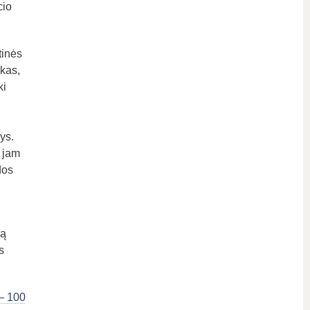
cio
tinės
nkas,
ki
ys.
 jam
dos
dą
s
 – 100