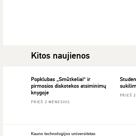
Kitos naujienos
Popklubas „Smūtkeliai“ ir
Student
pirmosios diskotekos atsiminimų
sukili
knygoje
PRIEŠ 
PRIEŠ 2 MĖNESIUS
Kauno technologijos universitetas