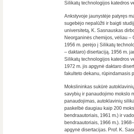
Silikatų technologijos katedros 
Ankstyvoje jaunystėje patyręs ma
sugebėjo nepalūžti ir baigti stud
universitetą, K. Sasnauskas dirb
Neorganinės chemijos, vėliau – C
1956 m. perėjo į Silikatų techno
– daktaro) disertaciją. 1956 m.
Silikatų technologijos katedros
1972 m. jis apgynė daktaro disert
fakulteto dekanu, rūpindamasis pri
Mokslininkas sukūrė autoklavinių 
savybių ir panaudojimo mokslo mok
panaudojimas, autoklavinių silika
paskelbė daugiau kaip 200 moksli
bendraautoriais, 1961 m.) ir vado
bendraautoriais, 1966 m.). 1968
apgynė disertacijas. Prof. K. Sasn