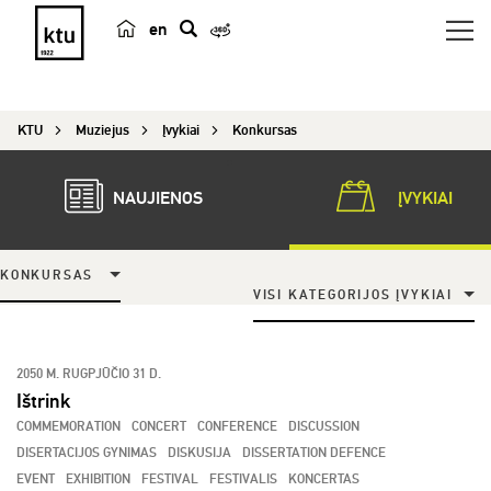
en
p
a
i
KTU
Muziejus
Įvykiai
Konkursas
e
š
k
NAUJIENOS
ĮVYKIAI
a
KONKURSAS
VISI KATEGORIJOS ĮVYKIAI
2050 M. RUGPJŪČIO 31 D.
Ištrink
COMMEMORATION
CONCERT
CONFERENCE
DISCUSSION
DISERTACIJOS GYNIMAS
DISKUSIJA
DISSERTATION DEFENCE
EVENT
EXHIBITION
FESTIVAL
FESTIVALIS
KONCERTAS