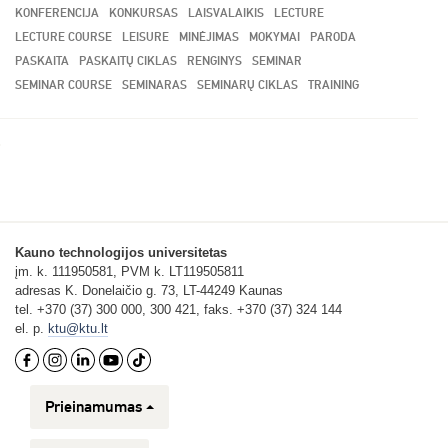
KONFERENCIJA
KONKURSAS
LAISVALAIKIS
LECTURE
LECTURE COURSE
LEISURE
MINĖJIMAS
MOKYMAI
PARODA
PASKAITA
PASKAITŲ CIKLAS
RENGINYS
SEMINAR
SEMINAR COURSE
SEMINARAS
SEMINARŲ CIKLAS
TRAINING
Kauno technologijos universitetas
įm. k. 111950581, PVM k. LT119505811
adresas K. Donelaičio g. 73, LT-44249 Kaunas
tel. +370 (37) 300 000, 300 421, faks. +370 (37) 324 144
el. p.
ktu@ktu.lt
Prieinamumas