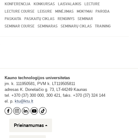
KONFERENCIJA
KONKURSAS
LAISVALAIKIS
LECTURE
LECTURE COURSE
LEISURE
MINĖJIMAS
MOKYMAI
PARODA
PASKAITA
PASKAITŲ CIKLAS
RENGINYS
SEMINAR
SEMINAR COURSE
SEMINARAS
SEMINARŲ CIKLAS
TRAINING
Kauno technologijos universitetas
įm. k. 111950581, PVM k. LT119505811
adresas K. Donelaičio g. 73, LT-44249 Kaunas
tel. +370 (37) 300 000, 300 421, faks. +370 (37) 324 144
el. p.
ktu@ktu.lt
Prieinamumas