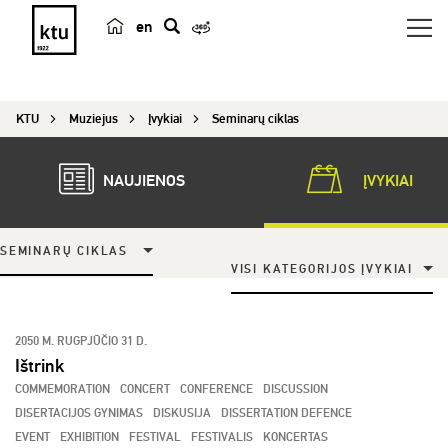
en
p
a
i
KTU
Muziejus
Įvykiai
Seminarų ciklas
e
š
k
NAUJIENOS
ĮVYKIAI
a
SEMINARŲ CIKLAS
VISI KATEGORIJOS ĮVYKIAI
2050 M. RUGPJŪČIO 31 D.
Ištrink
COMMEMORATION
CONCERT
CONFERENCE
DISCUSSION
DISERTACIJOS GYNIMAS
DISKUSIJA
DISSERTATION DEFENCE
EVENT
EXHIBITION
FESTIVAL
FESTIVALIS
KONCERTAS