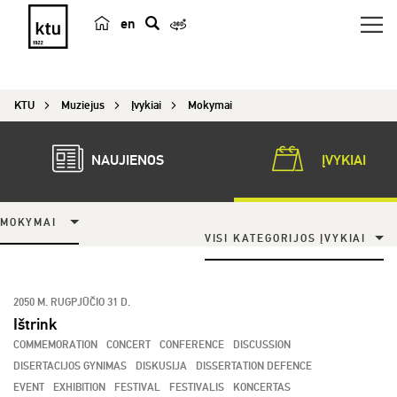
en
p
a
i
KTU
Muziejus
Įvykiai
Mokymai
e
š
k
NAUJIENOS
ĮVYKIAI
a
MOKYMAI
VISI KATEGORIJOS ĮVYKIAI
2050 M. RUGPJŪČIO 31 D.
Ištrink
COMMEMORATION
CONCERT
CONFERENCE
DISCUSSION
DISERTACIJOS GYNIMAS
DISKUSIJA
DISSERTATION DEFENCE
EVENT
EXHIBITION
FESTIVAL
FESTIVALIS
KONCERTAS