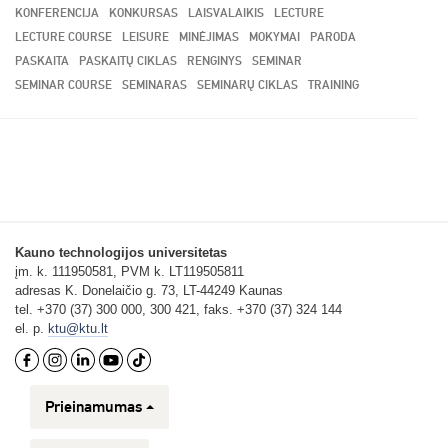
KONFERENCIJA
KONKURSAS
LAISVALAIKIS
LECTURE
LECTURE COURSE
LEISURE
MINĖJIMAS
MOKYMAI
PARODA
PASKAITA
PASKAITŲ CIKLAS
RENGINYS
SEMINAR
SEMINAR COURSE
SEMINARAS
SEMINARŲ CIKLAS
TRAINING
Kauno technologijos universitetas
įm. k. 111950581, PVM k. LT119505811
adresas K. Donelaičio g. 73, LT-44249 Kaunas
tel. +370 (37) 300 000, 300 421, faks. +370 (37) 324 144
el. p.
ktu@ktu.lt
Prieinamumas