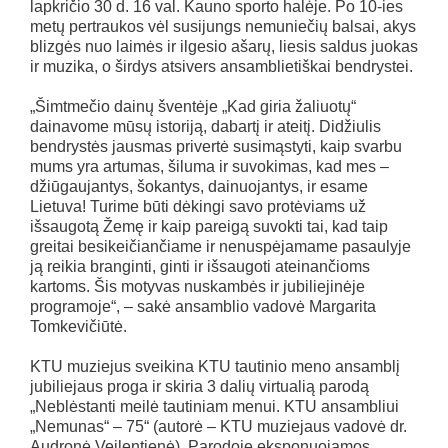
lapkričio 30 d. 16 val. Kauno sporto halėje. Po 10-ies
metų pertraukos vėl susijungs nemuniečių balsai, akys
blizgės nuo laimės ir ilgesio ašarų, liesis saldus juokas
ir muzika, o širdys atsivers ansamblietiškai bendrystei.
„Šimtmečio dainų šventėje „Kad giria žaliuotų“
dainavome mūsų istoriją, dabartį ir ateitį. Didžiulis
bendrystės jausmas privertė susimąstyti, kaip svarbu
mums yra artumas, šiluma ir suvokimas, kad mes –
džiūgaujantys, šokantys, dainuojantys, ir esame
Lietuva! Turime būti dėkingi savo protėviams už
išsaugotą Žemę ir kaip pareigą suvokti tai, kad taip
greitai besikeičiančiame ir nenuspėjamame pasaulyje
ją reikia branginti, ginti ir išsaugoti ateinančioms
kartoms. Šis motyvas nuskambės ir jubiliejinėje
programoje“, – sakė ansamblio vadovė Margarita
Tomkevičiūtė.
KTU muziejus sveikina KTU tautinio meno ansamblį
jubiliejaus proga ir skiria 3 dalių virtualią parodą
„Neblėstanti meilė tautiniam menui. KTU ansambliui
„Nemunas“ – 75“ (autorė – KTU muziejaus vadovė dr.
Audronė Veilentienė). Parodoje eksponuojamos