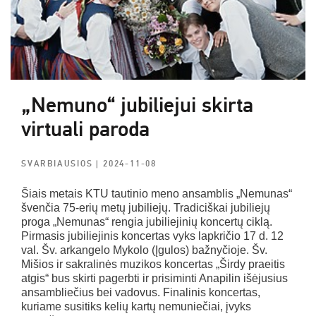
„Nemuno“ jubiliejui skirta
virtuali paroda
SVARBIAUSIOS
| 2024-11-08
Šiais metais KTU tautinio meno ansamblis „Nemunas“
švenčia 75-erių metų jubiliejų. Tradiciškai jubiliejų
proga „Nemunas“ rengia jubiliejinių koncertų ciklą.
Pirmasis jubiliejinis koncertas vyks lapkričio 17 d. 12
val. Šv. arkangelo Mykolo (Įgulos) bažnyčioje. Šv.
Mišios ir sakralinės muzikos koncertas „Širdy praeitis
atgis“ bus skirti pagerbti ir prisiminti Anapilin išėjusius
ansambliečius bei vadovus. Finalinis koncertas,
kuriame susitiks kelių kartų nemuniečiai, įvyks