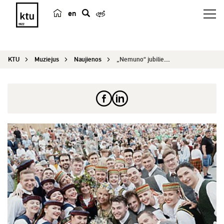
en
p
a
i
KTU
Muziejus
Naujienos
„Nemuno“ jubiliejui skirta virtuali paroda
e
š
k
a