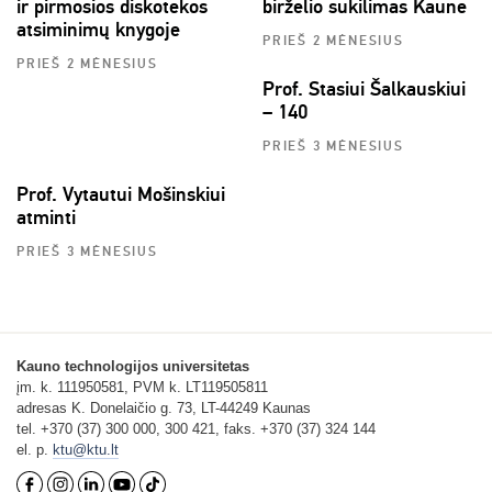
ir pirmosios diskotekos
birželio sukilimas Kaune
atsiminimų knygoje
PRIEŠ 2 MĖNESIUS
PRIEŠ 2 MĖNESIUS
Prof. Stasiui Šalkauskiui
– 140
PRIEŠ 3 MĖNESIUS
Prof. Vytautui Mošinskiui
atminti
PRIEŠ 3 MĖNESIUS
Kauno technologijos universitetas
įm. k. 111950581, PVM k. LT119505811
adresas K. Donelaičio g. 73, LT-44249 Kaunas
tel. +370 (37) 300 000, 300 421, faks. +370 (37) 324 144
el. p.
ktu@ktu.lt